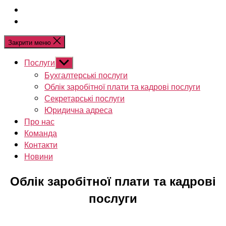
Закрити меню
Послуги
Показати
підменю
Бухгалтерські послуги
Облік заробітної плати та кадрові послуги
Секретарські послуги
Юридична адреса
Про нас
Команда
Контакти
Новини
Облік заробітної плати та кадрові
послуги