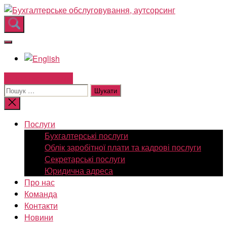
Перейти
Бухгалтерськ
до
обслуговуван
вмісту
аутсорсинг
Зв'язатись з нами!
Шукати:
Закрити
пошук
Послуги
Бухгалтерські послуги
Облік заробітної плати та кадрові послуги
Секретарські послуги
Юридична адреса
Про нас
Команда
Контакти
Новини