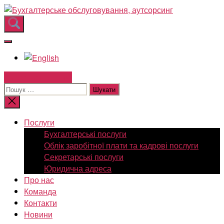
Перейти
Бухгалтерськ
до
обслуговуван
вмісту
аутсорсинг
Зв'язатись з нами!
Шукати:
Закрити
пошук
Послуги
Бухгалтерські послуги
Облік заробітної плати та кадрові послуги
Секретарські послуги
Юридична адреса
Про нас
Команда
Контакти
Новини