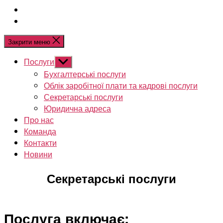
Закрити меню
Послуги
Показати
підменю
Бухгалтерські послуги
Облік заробітної плати та кадрові послуги
Секретарські послуги
Юридична адреса
Про нас
Команда
Контакти
Новини
Секретарські послуги
Послуга включає: